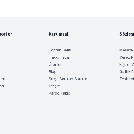
orileri
Kurumsal
Sözleş
Toptan Satış
Mesafeli
Hakkımızda
Çerez Po
i
Ürünler
Kişisel 
Blog
Gizlilik P
eri
Sıkça Sorulan Sorular
Teslimat
eri
İletişim
Kargo Takip