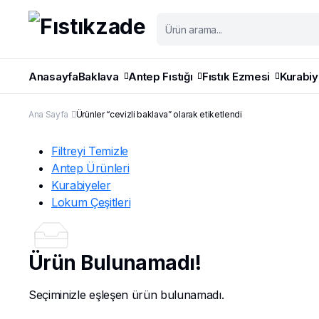
Anasayfa
Baklava
Antep Fıstığı
Fıstık Ezmesi
Kurabiy
Ana Sayfa
Ürünler “cevizli baklava” olarak etiketlendi
Filtreyi Temizle
Antep Ürünleri
Kurabiyeler
Lokum Çeşitleri
Ürün Bulunamadı!
Seçiminizle eşleşen ürün bulunamadı.