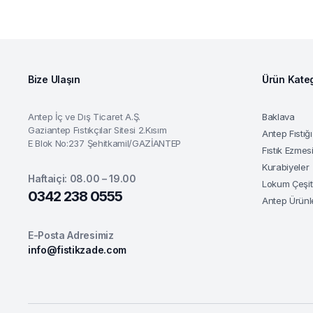
Bize Ulaşın
Ürün Kateg
Antep İç ve Dış Ticaret A.Ş.
Baklava
Gaziantep Fıstıkçılar Sitesi 2.Kısım
Antep Fıstığı
E Blok No:237 Şehitkamil/GAZİANTEP
Fıstık Ezmes
Kurabiyeler
Haftaiçi: 08.00 – 19.00
Lokum Çeşitl
0342 238 0555
Antep Ürünl
E-Posta Adresimiz
info@fistikzade.com