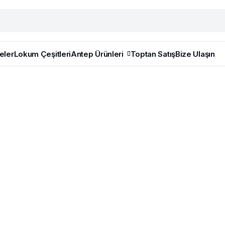
eler
Lokum Çeşitleri
Antep Ürünleri
Toptan Satış
Bize Ulaşın