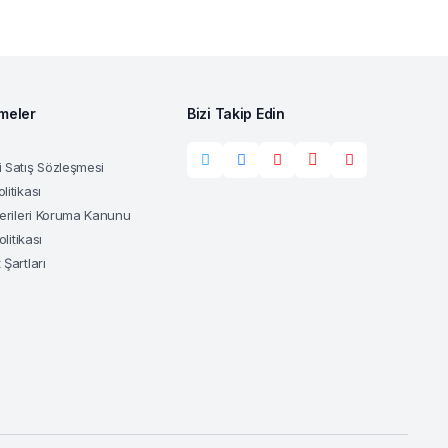
meler
Bizi Takip Edin
 Satış Sözleşmesi
litikası
Verileri Koruma Kanunu
olitikası
 Şartları